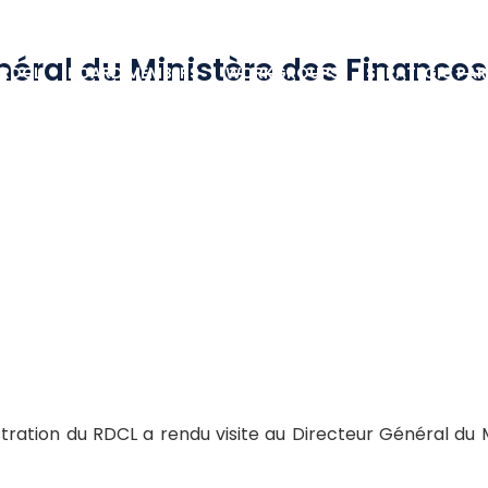
néral du Ministère des Finances 
 RDCL
BOARD MEMBERS
WORKGROUPS
STRATEGIC PAR
ration du RDCL a rendu visite au Directeur Général du Mi