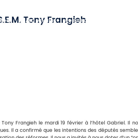
.E.M. Tony Frangieh
 RDCL
BOARD MEMBERS
WORKGROUPS
STRATEGIC PAR
Tony Frangieh le mardi 19 février à l’hôtel Gabriel. Il n
. Il a confirmé que les intentions des députés semblent a
isation des réformes. Il nous a invités à nous doter d’un “