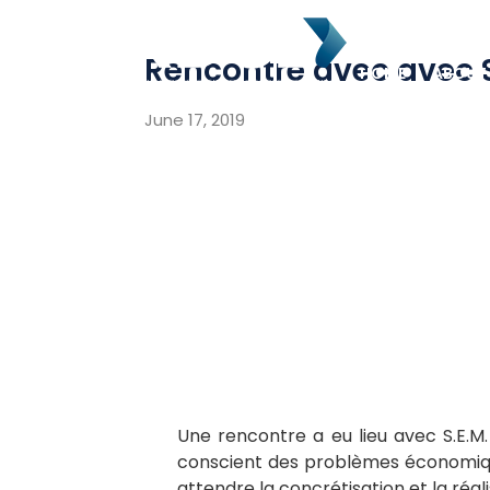
Rencontre avec avec S
HOME
ABOUT
June 17, 2019
Une rencontre a eu lieu avec S.E.M. 
conscient des problèmes économiques
attendre la concrétisation et la réal