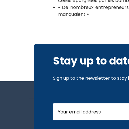
celles épargnées par les bomba
« De nombreux entrepreneurs 
manquaient »
Stay up to dat
Sign up to the newsletter to stay
About us
Board Members
Our News