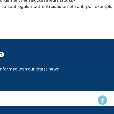
rdements et relocalisé leurs stocks»
se sont également entraidés en offrant, par exemple,
e
 informed with our latest news
Events
Resources
Contact us