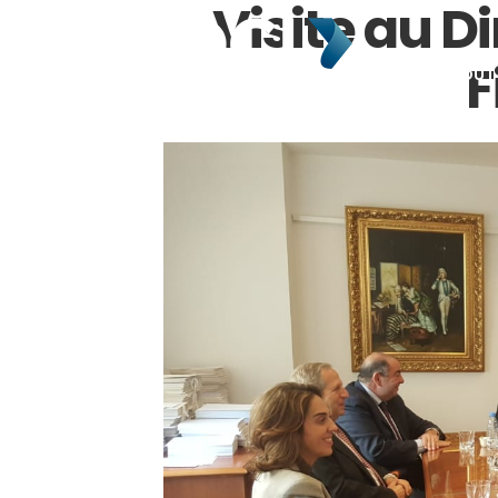
Visite au D
F
HOME
ABOUT