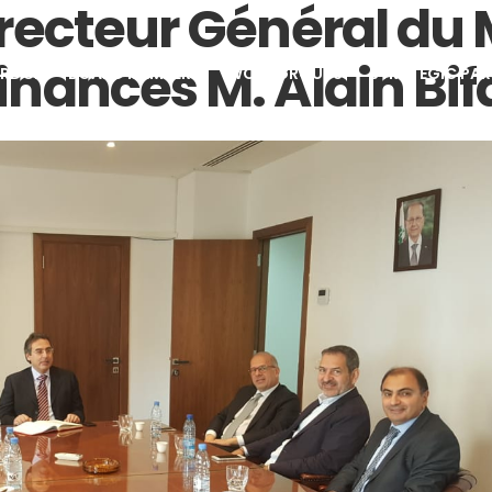
irecteur Général du 
inances M. Alain Bif
 RDCL
BOARD MEMBERS
WORKGROUPS
STRATEGIC PAR