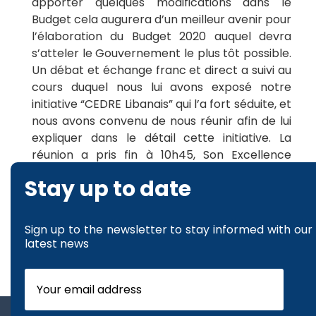
apporter quelques modifications dans le
Budget cela augurera d’un meilleur avenir pour
l’élaboration du Budget 2020 auquel devra
s’atteler le Gouvernement le plus tôt possible.
Un débat et échange franc et direct a suivi au
cours duquel nous lui avons exposé notre
initiative “CEDRE Libanais” qui l’a fort séduite, et
nous avons convenu de nous réunir afin de lui
expliquer dans le détail cette initiative. La
réunion a pris fin à 10h45, Son Excellence
devant aller au Parlement pour la réunion de
Stay up to date
la Commission des Finances.
Sign up to the newsletter to stay informed with our
latest news