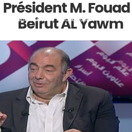
 Président M. Foua
Beirut AL Yawm
 RDCL
BOARD MEMBERS
WORKGROUPS
STRATEGIC PAR