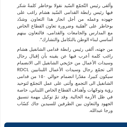
وألقى رئيس التّجمّع السّيد نقولا بوخاطر كلمةً شكر
فيها رئيس رابطة القدامى السّيد هشام راغب على
جهوده وعمله من أجل انجاز هذا التعاون. وشدّد
بوخاطر على “أهمّية وضرورة تعاون القطاع الخاص
مع المدارس والجامعات والقدامى، فالتعاون بينهم
أساسي لبناء الوطن بالتكامل والتشارك”.
من جهته، ألقى رئيس رابطة قدامى الشانفيل هشام
راغب كلمة أعرب فيها عن يقينه بأن إقبال رجال
وسيدات الأعمال من خرّيجي الشانفيل الى الانضمام
الى تجمّع رجال وسيدات الأعمال اللبنانيين RDCL
سيكون كبيرا، مقدّرا انضمام حوالي ١٥٠ من قدامى
الشانفيل الى التجمع. وأثنى على عمل التجمّع لتوحيد
رؤية وتوجّهات وأهداف القطاع الخاص اللبناني، خاصة
في ظل الأزمة الحالية. وقد تمّ توكيل مهمة تنسيق
الجهود والتعاون بين الطرفين للسيدين جاك كسّاب
ورجا عبدالله.