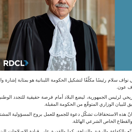
اني ٢٠٢٥: إنّ تسمية القاضي نواف سلام رئيسًا مكلّفًا لتشكيل الحكومة اللبنانية هو بم
اف عون.
ريخي لرئيس الجمهورية، ليضع البلاد أمام فرصة حقيقية للتجدد الوطن
للبيان الوزاري المتوقّع من الحكومة المقبلة.
تبر تجمّع رجال وسيدات الأعمال اللبنانيين RDCL انّ هذه الاستحقاقات تشكّل دعوة للجميع للعمل بروح
 والقطاع الخاص الشرعي الهائلة.
ع بالكفاءة والرؤية والنزاهة، كما والقدرة على قيادة الإصلاحات البنيو