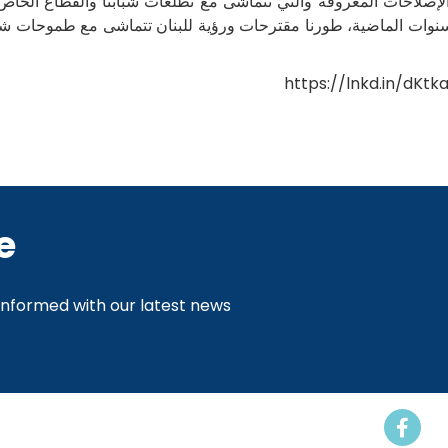
لإصلاحات المعروفة والتي تتماشى مع تطلعات شبابنا والقطاع الخاص ا
لسنوات الماضية، طورنا مقترحات ورؤية للبنان تتماشى مع طموحات شبا
https://lnkd.in/dKtk
e
 informed with our latest news
Events
Resources