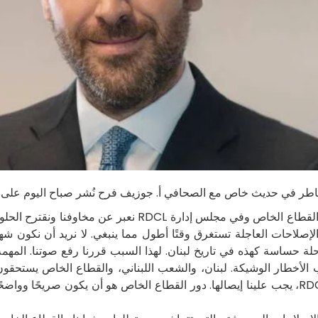
على مدى السنوات الماضية، كنا في سائر جمعيات القطاع الخاص وف
. الإصلاحات العاجلة تستغرق وقتًا أطول مما ينبغي. لا نريد أن نكون ش
ساسة كهذه في تاريخ لبنان. لهذا السبب قررنا رفع صوتنا. المهمة 
خطار الوشيكة. لبنان، والشعب اللبناني، والقطاع الخاص يستحقون أكثر
مقلقة من القطاع الخاص، وفي دورنا القيادي كـ RDCL، يجب علينا إيصالها. دور القطاع الخاص هو أ