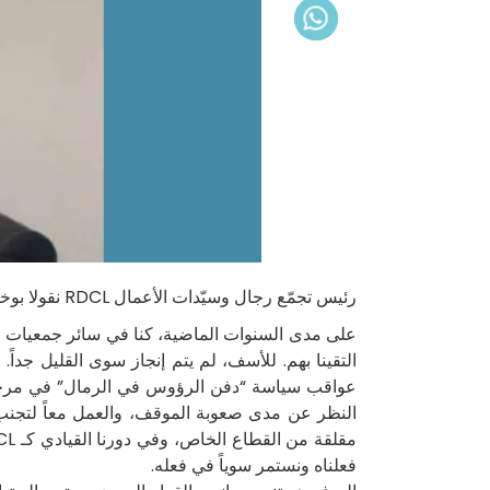
رئيس تجمّع رجال وسيّدات الأعمال RDCL نقولا بوخاطر في حديث خاص مع الصحافي أ. جوزيف فرح نُشر صباح اليوم على صفحات وموقع جريدة الديار:
التقينا بهم. للأسف، لم يتم إنجاز سوى القليل جداً
عواقب سياسة “دفن الرؤوس في الرمال” في مرحلة ح
النظر عن مدى صعوبة الموقف، والعمل معاً لتجنب الأ
فعلناه ونستمر سوياً في فعله.