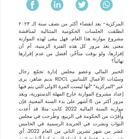
المركزية- بعد انقضاء أكثر من نصف سنة الـ ٢٠٢٣
انطلقت الجلسات الحكومية المتتالية لمناقشة
مشروع موازنة هذا العام، فهل يبقى لهذه الموازنة
معنى بعد مرور كل هذه الفترة الزمنية، أم أن
إقرارها، ولو بوقت متأخّر، أفضل من عدم إقرارها
نهائياً؟
الخبير المالي وعضو مجلس إدارة تجمّع رجال
وسيّدات الأعمال اللبنانيين RDCL نديم ضاهر، يرى
عبر “المركزية” “أنها ليست المرة الاولى التي يتم فيها
إعداد مشروع الموازنة خارج المهلة الدستورية، وبعد
مرور أكثر من 6 أشهر على بدء السنة المعنية. فإن
موازنة السنة المالية 2022 كانت مثلا قد أُعدت
وأُقرّت من الحكومة في الربيع، وطُرحت في مجلس
النواب ونشرت في الجريدة الرسمية في الخامس
عشر من شهر تشرين الثاني من العام 2022، أي
شهر ونصف فقط قبيل إنتهاء السنة. كما أنّها تضمّنت