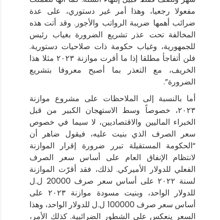
مفعولا رجعيا، وهذا أمر غير دستوري، على عدة
ضرائب أهمها ضريبة الرواتب والأجور. وقد أتت هذه
المخالفة تحت عذر تشريع الضرورة بغياب رئيس
للجمهورية، وغياب حكومة ذات صلاحيات دستورية.
فلن أتفاجأ مطلقا إذا ما أقرت موازنة ٢٠٢٣ مثلا هذا
الخريف، مع التعذر بما أصبح معروفا بتشريع
الضرورة”.
أما بالنسبة إلى الملاحظات على مشروع موازنة
٢٠٢٣، خصوصاً وسط الاستهجان الكبير من قبل
الخبراء الماليين والاقتصاديين، لا سيما في خصوص
سعر الصرف الذي بنيت عليه، فيقول ضاهر أن
“الحكومة المستقيلة تبرر ضرورة إقرار الموازنة
لانتظام الإنفاق العام على أساس سعر الصرف
الفعلي للدولار الأميركي. لذلك، فقد أقرّت الموازنة
لسنة ٢٠٢٢ على أساس سعر صرف 20000 ل.ل
للدولار الواحد، وبنيت مسودة موازنة ٢٠٢٣ على
أساس سعر صرف 100000 ل.ل للدولار الواحد، وهذا
السعر ينعكس على الشطور الضرائبية. كذلك الأمر،