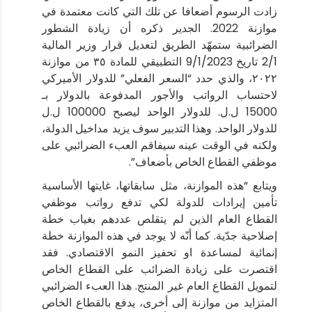
زادت الرسوم أضعافا عن تلك التي كانت معتمدة في
موازنة 2022. الجدير ذكره أن زيادة الشطور
الضرائبية ستمهّد الطريق لتعديل قرار وزير المالية
2/1 تاريخ 9/1/2023 التطبيقي للمادة ٣٥ من موازنة
٢٠٢٢، والذي حدد “السعر الفعلي” للدولار الأميركي
لاحتساب الرواتب والأجور المدفوعة بالدولار بـ
15000 ل.ل. للدولار الواحد ليصبح 100000 ل.ل
للدولار الواحد. وهذا التدبير سوف يزيد مداخيل الدولة،
ولكنه في الوقت عينه سيفاقم العبء الضرائبي على
موظفي القطاع الخاص بأضعاف”.
ويتابع “هذه الموازنة، مثل سابقاتها، غايتها الأساسية
تأمين إيرادات للدولة لكي تدفع رواتب موظفي
القطاع العام الذين لم يتقلص عددهم بغياب خطة
إصلاحية جدّية. كما أنّه لا يوجد في هذه الموازنة خطة
إنمائية لمساعدة او تحفيز النمو الاقتصادي. فقد
اقتصرت على زيادة الضرائب على القطاع الخاص
لتمويل القطاع العام غير المنتج. هذا العبء الضرائبي
المتزايد من موازنة إلى أخرى، يدفع بالقطاع الخاص