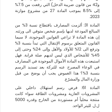
و42 من قانون ضريبة الدخل) التي رفعت من 7.5%
إلى %8.5 بموجب المادة 27 من مشروع موازنة
2023.
المادة 31: ألزمت المصارف باقتطاع نسبة 3% من
المبالغ المودعة لديها بإسم شخص متوفي الى ورثته.
إن هذه المادة لا تراعي القوانين الموجودة، لا سيما
القانون المتعلق برسوم الإنتقال التي تبدأ بنسبة 3%
وترفع الى 12% للأولاد والأهل وإلى 24% وحتى إلى
45% للأشخاص الذي ليس لديهم صلة قرابة. فهل
استبعدت هذه المادة الأموال الموجودة في المصارف
في الوعاء المصرح عنه للتركة بعد تسديد الرسم
بنسبة 3%؟ هذا الغموض يجب أن يوضح من قبل
وزارة المال والمشرّع.
المادة 61: فرض رسم استهلاك داخلي على
المشروبات الغازية ومشروبات الطاقة سواء كانت
منتجة محلياً أم مستوردة من الخارج وقدره 5000
ل.ل. لليتر الواحد.