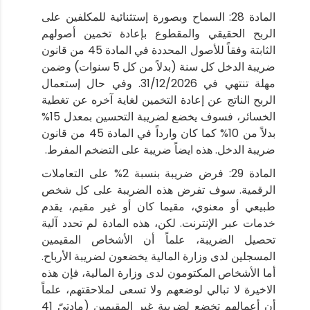
المادة 28: السماح وبصورة إستثنائية للمكلفين على
الربح الحقيقي والمقطوع بإعادة تخمين أصولهم
الثابتة وفقاً للأصول المحددة في المادة 45 من قانون
ضريبة الدخل كل سنة (بدلاً من كل 5 سنوات) وضمن
مهلة تنتهي في 31/12/2026. وفي حال إستعمال
الربح الناتج عن إعادة التخمين لغاية آخره عن تغطية
الخسائر، فسوف يخضع لضريبة التحسين بمعدل 15%
بدلاً من 10% كما كان وارداً في المادة 45 من قانون
ضريبة الدخل. هذه ايضاً ضريبة على التضخم المفرط.
المادة 29: فرض ضريبة بنسبة 2% على التعاملات
الرقمية. سوف تفرض هذه الضريبة على كل شخص
طبيعي أو معنوي، مقيما كان أو غير مقيم، يقدم
خدمات عبر الإنترنت. لكن، هذه المادة لم تحدد آلية
تحصيل الضريبة، علماً أن الأشخاص المقيمين
المسجلين لدى وزارة المالية يخضعون لضريبة الأرباح.
أما الأشخاص المكتومون لدى وزارة المالية، فإن هذه
الاخيرة لا تبالي لوضعهم ولا تسعى لملاحقتهم، علماً
أن أعمالهم تخضع لضريبة غير المقيمين (مادتيّ 41