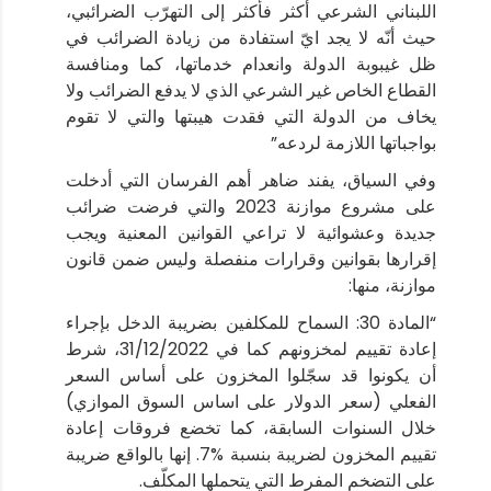
اللبناني الشرعي أكثر فأكثر إلى التهرّب الضرائبي،
حيث أنّه لا يجد ايّ استفادة من زيادة الضرائب في
ظل غيبوبة الدولة وانعدام خدماتها، كما ومنافسة
القطاع الخاص غير الشرعي الذي لا يدفع الضرائب ولا
يخاف من الدولة التي فقدت هيبتها والتي لا تقوم
بواجباتها اللازمة لردعه”
وفي السياق، يفند ضاهر أهم الفرسان التي أدخلت
على مشروع موازنة 2023 والتي فرضت ضرائب
جديدة وعشوائية لا تراعي القوانين المعنية ويجب
إقرارها بقوانين وقرارات منفصلة وليس ضمن قانون
موازنة، منها:
“المادة 30: السماح للمكلفين بضريبة الدخل بإجراء
إعادة تقييم لمخزونهم كما في 31/12/2022، شرط
أن يكونوا قد سجّلوا المخزون على أساس السعر
الفعلي (سعر الدولار على اساس السوق الموازي)
خلال السنوات السابقة، كما تخضع فروقات إعادة
تقييم المخزون لضريبة بنسبة %7. إنها بالواقع ضريبة
على التضخم المفرط التي يتحملها المكلّف.